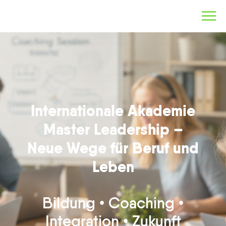
Internationale Akademie
Master Leadership –
Neue Wege für Beruf und
Leben
Bildung • Coaching •
Integration • Zukunft