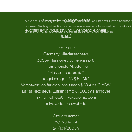
Copyright (c) 2007 - 2026
Mit dem Absenden Ihrer Anfrage stimmen Sie unserer Datenschutzer
unseren Vertragsbedingungen sowie unseren Grundsätzen zu Inklusio
Richtlinie für Inklusion und Chancengleicheiit
Diversität, Chancengleichheit und Zugehörigkeit (DEIJ) zu.
(DEIJ)
Impressum
Germany, Niedersachsen,
30539 Hannover, Lütkenkamp 8,
Internationale Akademie
"Master Leadership"
Angaben gemäß § 5 TMG
Verantwortlich für den Inhalt nach § 18 Abs. 2 MStV:
Larisa Nikolaeva, Lütkenkamp 8, 30539 Hannover
E-mail: office@ml-akademie.com
ml-akademie@web.de
Steuernummer
24/131/14550
24/131/20054