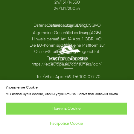
24/131/14550
24/131/20054
Datenschutzerklärung GDPR DSGVO
Datenschutzerklärung
Algemeine Geschäftsbedinung(AGB)
Hinweis gemäß Art. 14 Abs. 1 ODR-VO:
Die EU-Kommission hat eine Plattform zur
Online-Streitbeilegung eingerichtet.
Diese finden Sie unter:
https://ec.europa.eu/consumers/odr/.
Tel./WhatsApp +49 176 100 077 70
office@
ml-akademie
.com
Управление Cookie
Мы используем cookie, чтобы улучшить Ваш опыт пользования сайта
Принять Cookie
КОНСУЛЬТАЦИЯ
Мы используем cookie, чтобы улучшить Ваш опыт
Настройки Cookie
пользования сайта