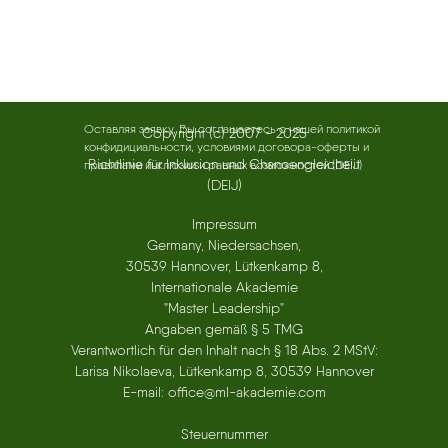
Оставляя заявку, Вы соглашаетесь с нашей политикой
Copyright (c) 2007 - 2025
конфидициальности, условиями договора-оферты и
Richtlinie für Inklusion und Chancengleicheiit
правилами инклюзии и равных возможностей (DEIJ)
(DEIJ)
Impressum
Germany, Niedersachsen,
30539 Hannover, Lütkenkamp 8,
Internationale Akademie
"Master Leadership"
Angaben gemäß § 5 TMG
Verantwortlich für den Inhalt nach § 18 Abs. 2 MStV:
Larisa Nikolaeva, Lütkenkamp 8, 30539 Hannover
E-mail: office@ml-akademie.com
Steuernummer